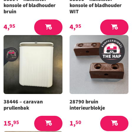
konsole of bladhouder
konsole of bladhouder
bruin
WIT
4,
4,
95
95
38446 – caravan
28790 bruin
prullenbak
interieurblokje
15,
1,
95
50