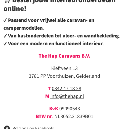
online!
✔
Passend voor vrijwel alle caravan- en
campermodellen
.
✔
Van kastonderdelen tot vloer- en wandbekleding
.
✔
Voor een modern en functioneel interieur
.
The Hap Caravans
B.V.
Kieftveen 13
3781 PP Voorthuizen, Gelderland
T
0342 47 18 28
M
info@thehap.nl
KvK
09090543
BTW nr
.
NL8052.21839B01
Volg ons op Facebook!