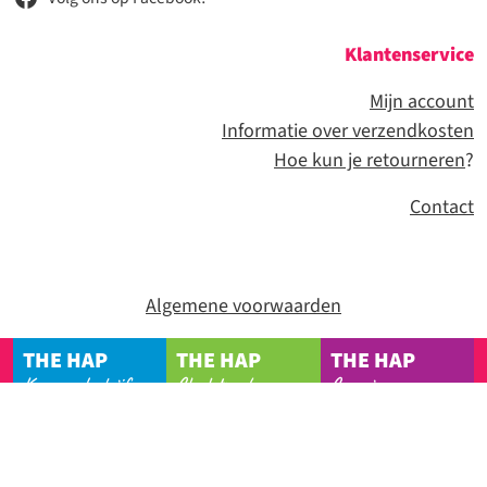
Klantenservice
Mijn account
Informatie over verzendkosten
Hoe kun je retourneren
?
Contact
Algemene voorwaarden
THE HAP
THE HAP
THE HAP
Kampeerbedrijf
Chaletpark
Camping
© 2026 Alle rechten voorbehouden
Kampeerwinkel Voorthuizen, website ontwerp &