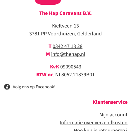
The Hap Caravans
B.V.
Kieftveen 13
3781 PP Voorthuizen, Gelderland
T
0342 47 18 28
M
info@thehap.nl
KvK
09090543
BTW nr
.
NL8052.21839B01
Volg ons op Facebook!
Klantenservice
Mijn account
Informatie over verzendkosten
Hoe kun je retourneren
?