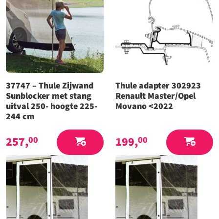
37747 – Thule Zijwand
Thule adapter 302923
Sunblocker met stang
Renault Master/Opel
uitval 250- hoogte 225-
Movano <2022
244 cm
257,
199,
00
00