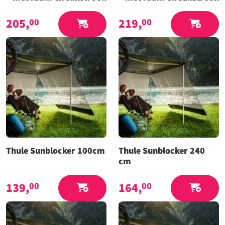
205,
219,
00
00
Thule Sunblocker 100cm
Thule Sunblocker 240
cm
139,
164,
00
00