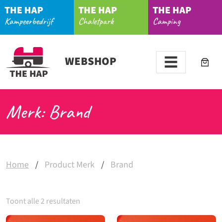
THE HAP
THE HAP
THE HAP
Kampeerbedrijf
Chaletpark
Camping
WEBSHOP
Merk: Brand
Home
/
Product Merk
/
Brand
Toont alle 2 resultaten