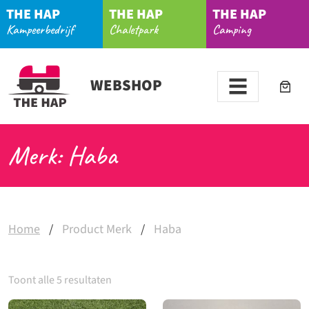
THE HAP
THE HAP
THE HAP
Kampeerbedrijf
Chaletpark
Camping
WEBSHOP
Merk: Haba
Home
/
Product Merk
/
Haba
Toont alle 5 resultaten