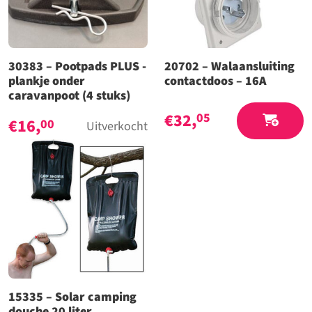
30383 – Pootpads PLUS -
20702 – Walaansluiting
plankje onder
contactdoos – 16A
caravanpoot (4 stuks)
€
32,
05
€
16,
00
Uitverkocht
15335 – Solar camping
douche 20 liter