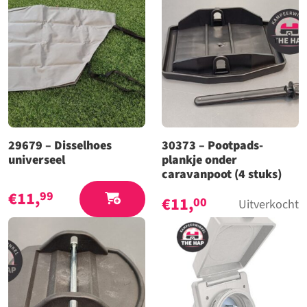
29679 – Disselhoes
30373 – Pootpads-
universeel
plankje onder
caravanpoot (4 stuks)
€
11,
99
€
11,
00
Uitverkocht