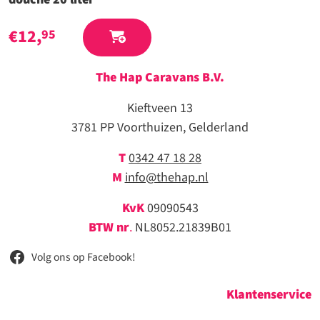
€
12,
95
The Hap Caravans
B.V.
Kieftveen 13
3781 PP Voorthuizen, Gelderland
T
0342 47 18 28
M
info@thehap.nl
KvK
09090543
BTW nr
.
NL8052.21839B01
Volg ons op Facebook!
Klantenservice