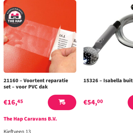
prijs
prijs
was:
is:
€2.203,00.
€1.990,00.
21160 – Voortent reparatie
15326 – Isabella bu
set – voor PVC dak
€
16,
€
54,
45
00
The Hap Caravans
B.V.
Kieftveen 13