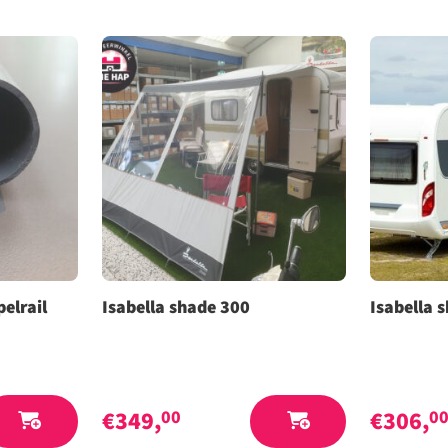
elrail
Isabella shade 300
Isabella 
€
349,
€
306,
00
0