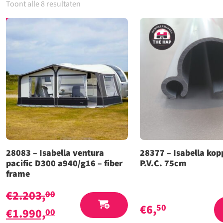
Toont alle 8 resultaten
Aanbieding!
28083 – Isabella ventura
28377 – Isabella kopp
pacific D300 a940/g16 – fiber
P.V.C. 75cm
frame
€
2.203,
00
€
6,
50
Oorspronkelijke
Huidige
€
1.990,
00