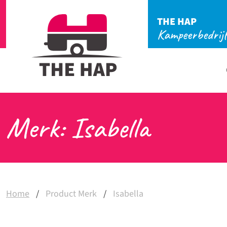
THE HAP
Kampeerbedrij
Merk: Isabella
Home
/
Product Merk
/
Isabella