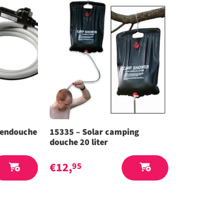
itendouche
15335 – Solar camping
douche 20 liter
€
12,
95