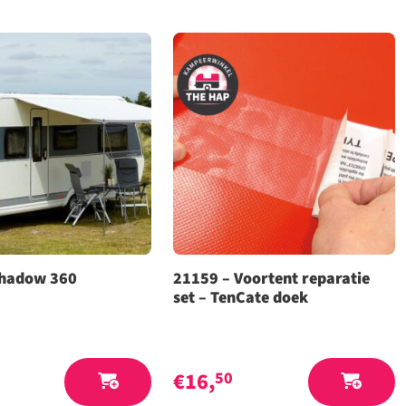
shadow 360
21159 – Voortent reparatie
set – TenCate doek
€
16,
0
50