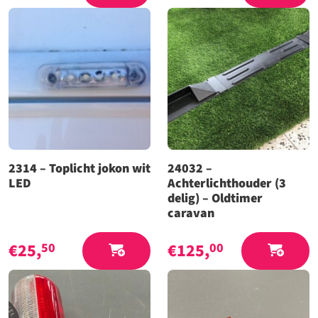
2314 – Toplicht jokon wit
24032 –
LED
Achterlichthouder (3
delig) – Oldtimer
caravan
€
25,
€
125,
50
00