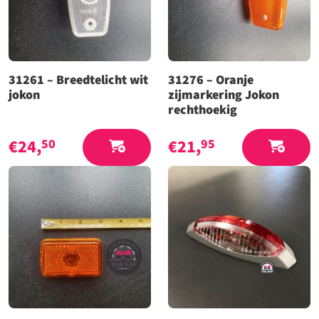
31261 – Breedtelicht wit
31276 – Oranje
jokon
zijmarkering Jokon
rechthoekig
€
24,
€
21,
50
95