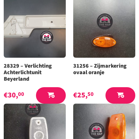
28329 – Verlichting
31256 – Zijmarkering
Achterlichtunit
ovaal oranje
Beyerland
€
30,
€
25,
00
50