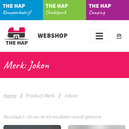
THE HAP
THE HAP
THE HAP
Kampeerbedrijf
Chaletpark
Camping
WEBSHOP
Merk: Jokon
Home
/
Product Merk
/
Jokon
Resultaat 1–20 van de 49 resultaten wordt getoond