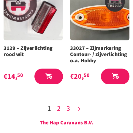
3129 – Zijverlichting
33027 – Zijmarkering
rood wit
Contour- / zijverlichting
o.a. Hobby
€
14,
€
20,
50
50
1
2
3
→
The Hap Caravans
B.V.