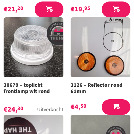
€
21,
€
19,
20
95
30679 – toplicht
3126 – Reflector rond
frontlamp wit rond
61mm
€
4,
50
€
24,
30
Uitverkocht