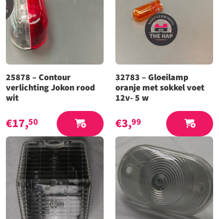
25878 – Contour
32783 – Gloeilamp
verlichting Jokon rood
oranje met sokkel voet
wit
12v- 5 w
€
17,
€
3,
50
99