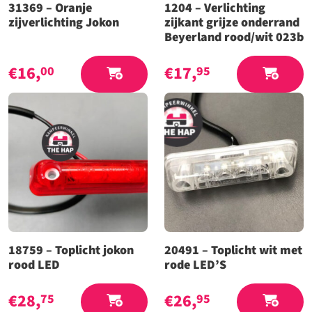
31369 – Oranje
1204 – Verlichting
zijverlichting Jokon
zijkant grijze onderrand
Beyerland rood/wit 023b
€
16,
€
17,
00
95
18759 – Toplicht jokon
20491 – Toplicht wit met
rood LED
rode LED’S
€
28,
€
26,
75
95