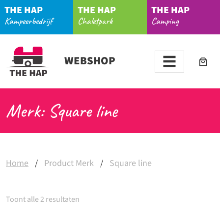
THE HAP
THE HAP
THE HAP
Kampeerbedrijf
Chaletpark
Camping
WEBSHOP
Merk: Square line
Home
/
Product Merk
/
Square line
Toont alle 2 resultaten