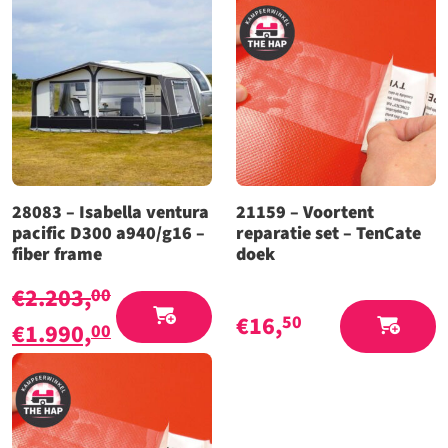
Aanbieding!
28083 – Isabella ventura
21159 – Voortent
pacific D300 a940/g16 –
reparatie set – TenCate
fiber frame
doek
€
2.203,
00
€
16,
50
Oorspronkelijke
Huidige
€
1.990,
00
prijs
prijs
was:
is:
€2.203,00.
€1.990,00.