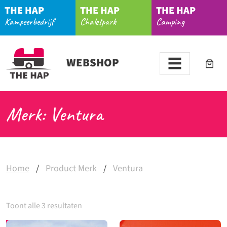
THE HAP
THE HAP
THE HAP
Kampeerbedrijf
Chaletpark
Camping
WEBSHOP
Merk: Ventura
Home
/
Product Merk
/
Ventura
Toont alle 3 resultaten