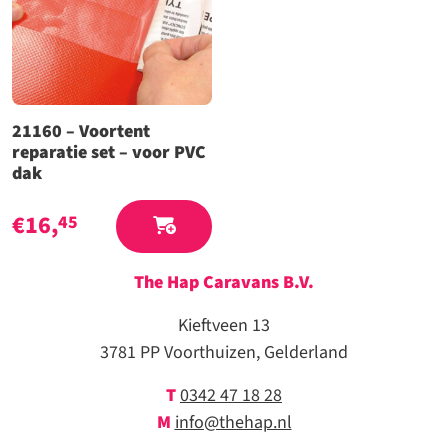
21160 – Voortent
reparatie set – voor PVC
dak
€
16,
45
The Hap Caravans
B.V.
Kieftveen 13
3781 PP Voorthuizen, Gelderland
T
0342 47 18 28
M
info@thehap.nl