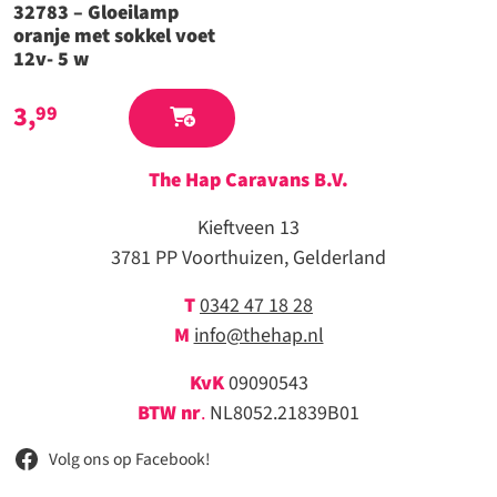
32783 – Gloeilamp
oranje met sokkel voet
12v- 5 w
3,
99
The Hap Caravans
B.V.
Kieftveen 13
3781 PP Voorthuizen, Gelderland
T
0342 47 18 28
M
info@thehap.nl
KvK
09090543
BTW nr
.
NL8052.21839B01
Volg ons op Facebook!