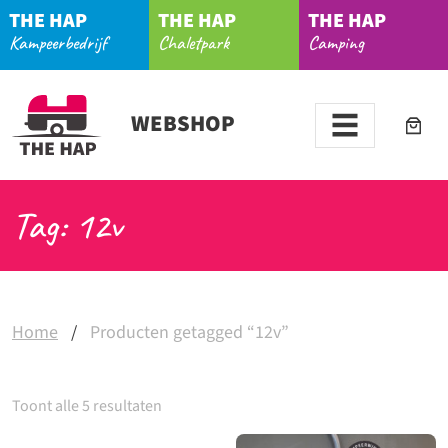
THE HAP
THE HAP
THE HAP
Kampeerbedrijf
Chaletpark
Camping
WEBSHOP
Tag: 12v
Home
/
Producten getagged “12v”
Toont alle 5 resultaten