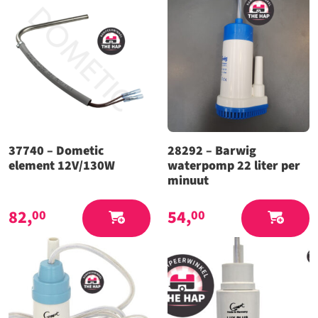
37740 – Dometic
28292 – Barwig
element 12V/130W
waterpomp 22 liter per
minuut
82,
54,
00
00