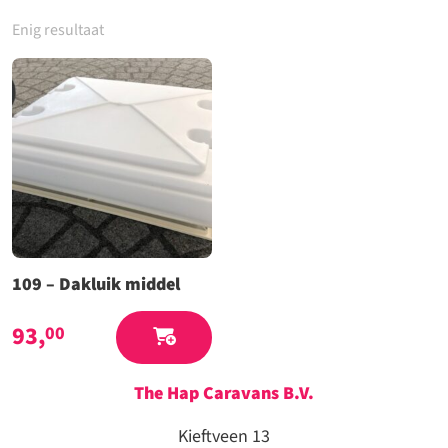
Enig resultaat
109 – Dakluik middel
93,
00
The Hap Caravans
B.V.
Kieftveen 13