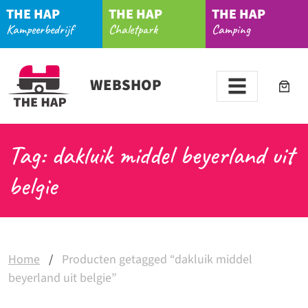
THE HAP
THE HAP
THE HAP
Kampeerbedrijf
Chaletpark
Camping
WEBSHOP
Tag: dakluik middel beyerland uit
belgie
Home
/
Producten getagged “dakluik middel
beyerland uit belgie”