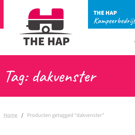
THE HAP
Kampeerbedrij
Tag: dakvenster
Home
/
Producten getagged “dakvenster”