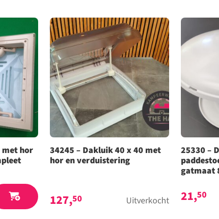
t met hor
34245 – Dakluik 40 x 40 met
25330 – D
mpleet
hor en verduistering
paddestoe
gatmaat 
21,
50
127,
50
Uitverkocht