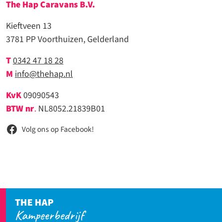
The Hap Caravans
B.V.
Kieftveen 13
3781 PP Voorthuizen, Gelderland
T
0342 47 18 28
M
info@thehap.nl
KvK
09090543
BTW nr
.
NL8052.21839B01
Volg ons op Facebook!
THE HAP
Kampeerbedrijf