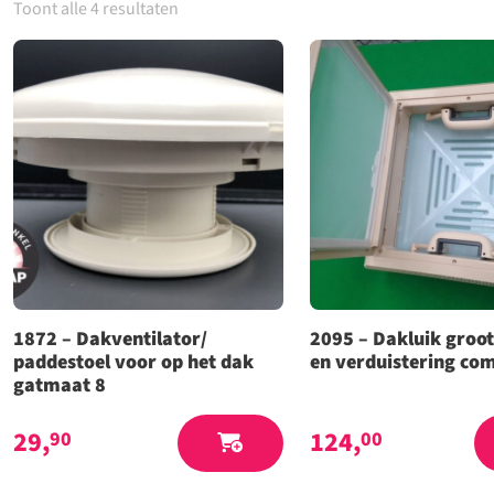
Toont alle 4 resultaten
1872 – Dakventilator/
2095 – Dakluik groo
paddestoel voor op het dak
en verduistering co
gatmaat 8
29,
124,
90
00