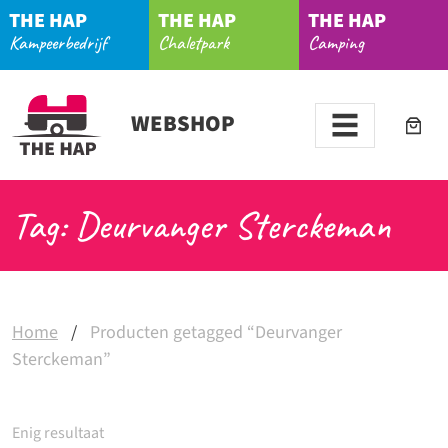
THE HAP
THE HAP
THE HAP
Kampeerbedrijf
Chaletpark
Camping
WEBSHOP
Tag: Deurvanger Sterckeman
Home
/
Producten getagged “Deurvanger
Sterckeman”
Enig resultaat