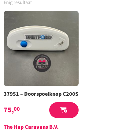
Enig resultaat
37951 – Doorspoelknop C200S
75,
00
The Hap Caravans
B.V.