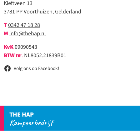
Kieftveen 13
3781 PP Voorthuizen, Gelderland
T
0342 47 18 28
M
info@thehap.nl
KvK
09090543
BTW nr
.
NL8052.21839B01
Volg ons op Facebook!
THE HAP
Kampeerbedrijf