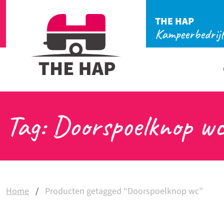
THE HAP
Kampeerbedrij
Tag: Doorspoelknop w
Home
/
Producten getagged “Doorspoelknop wc”