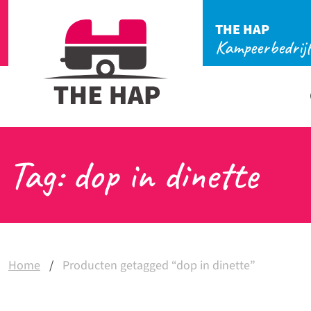
THE HAP
Kampeerbedrij
Tag: dop in dinette
Home
/
Producten getagged “dop in dinette”