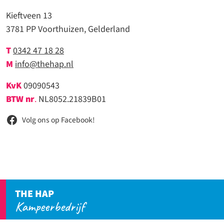
Kieftveen 13
3781 PP Voorthuizen, Gelderland
T
0342 47 18 28
M
info@thehap.nl
KvK
09090543
BTW nr
.
NL8052.21839B01
Volg ons op Facebook!
THE HAP
Kampeerbedrijf