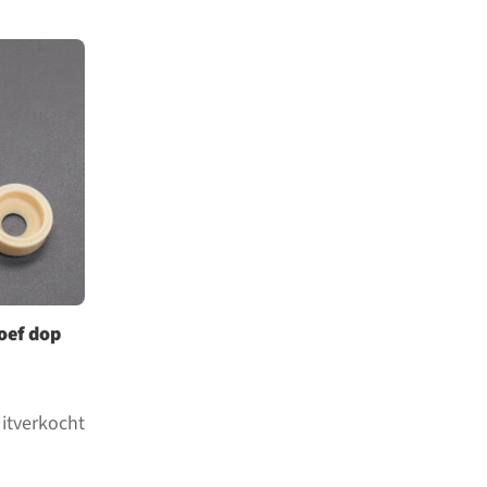
oef dop
itverkocht