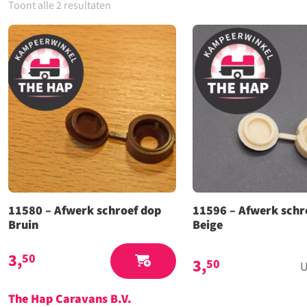
Toont alle 2 resultaten
11580 – Afwerk schroef dop
11596 – Afwerk schr
Bruin
Beige
3,
50
3,
50
U
The Hap Caravans
B.V.