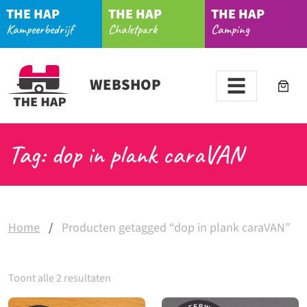
THE HAP
THE HAP
THE HAP
Kampeerbedrijf
Chaletpark
Camping
WEBSHOP
Tag: dop in plank caraVAN
Home
/
Producten getagged “dop in plank caraVAN”
Toont alle 2 resultaten