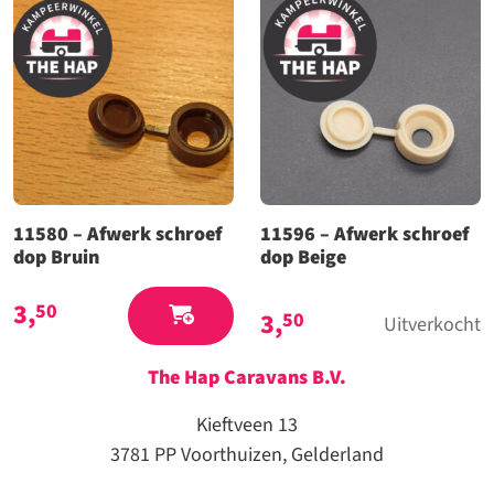
11580 – Afwerk schroef
11596 – Afwerk schroef
dop Bruin
dop Beige
3,
50
3,
50
Uitverkocht
The Hap Caravans
B.V.
Kieftveen 13
3781 PP Voorthuizen, Gelderland