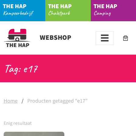
THE HAP
THE HAP
THE HAP
Kampeerbedrijf
Chaletpark
Camping
WEBSHOP
Tag: e17
Home
/
Producten getagged “e17”
Enig resultaat