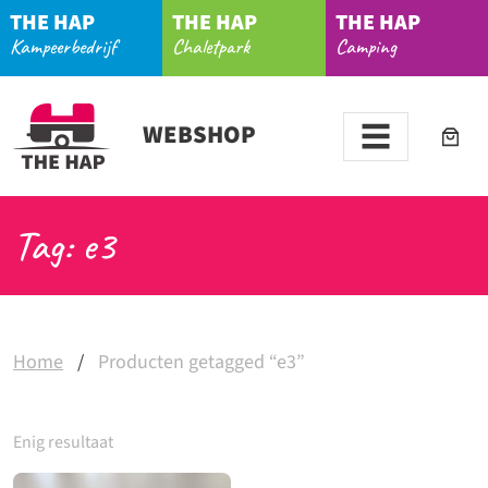
THE HAP
THE HAP
THE HAP
Kampeerbedrijf
Chaletpark
Camping
WEBSHOP
Tag: e3
Home
/
Producten getagged “e3”
Enig resultaat