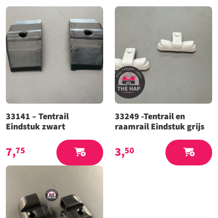
33141 – Tentrail
33249 -Tentrail en
Eindstuk zwart
raamrail Eindstuk grijs
7,
3,
75
50