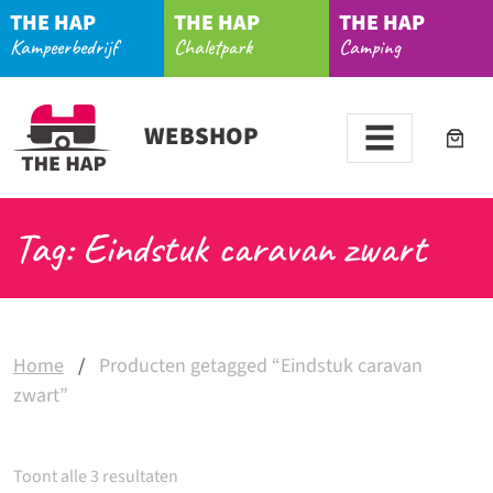
THE HAP
THE HAP
THE HAP
Kampeerbedrijf
Chaletpark
Camping
WEBSHOP
Tag: Eindstuk caravan zwart
Home
/
Producten getagged “Eindstuk caravan
zwart”
Toont alle 3 resultaten