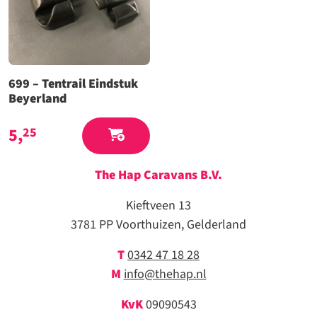
699 – Tentrail Eindstuk
Beyerland
5,
25
The Hap Caravans
B.V.
Kieftveen 13
3781 PP Voorthuizen, Gelderland
T
0342 47 18 28
M
info@thehap.nl
KvK
09090543