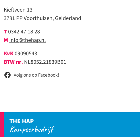
Kieftveen 13
3781 PP Voorthuizen, Gelderland
T
0342 47 18 28
M
info@thehap.nl
KvK
09090543
BTW nr
.
NL8052.21839B01
Volg ons op Facebook!
THE HAP
Kampeerbedrijf