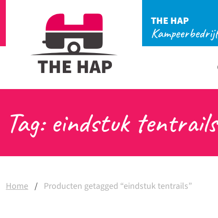
THE HAP
Kampeerbedrij
Tag: eindstuk tentrails
Home
/
Producten getagged “eindstuk tentrails”