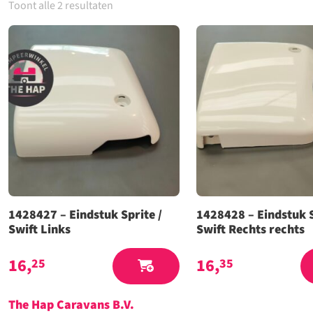
Toont alle 2 resultaten
1428427 – Eindstuk Sprite /
1428428 – Eindstuk S
Swift Links
Swift Rechts rechts
16,
16,
25
35
The Hap Caravans
B.V.