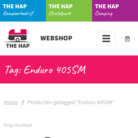
THE HAP
THE HAP
THE HAP
Kampeerbedrijf
Chaletpark
Camping
WEBSHOP
Tag: Enduro 405SM
Home
/
Producten getagged “Enduro 405SM”
Enig resultaat