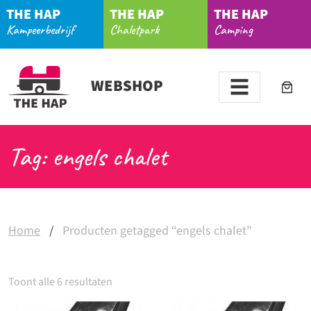
THE HAP
THE HAP
THE HAP
Kampeerbedrijf
Chaletpark
Camping
WEBSHOP
Tag: engels chalet
Home
/
Producten getagged “engels chalet”
Toont alle 6 resultaten