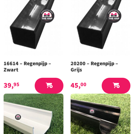
16614 – Regenpijp –
20200 – Regenpijp –
Zwart
Grijs
39,
45,
95
00