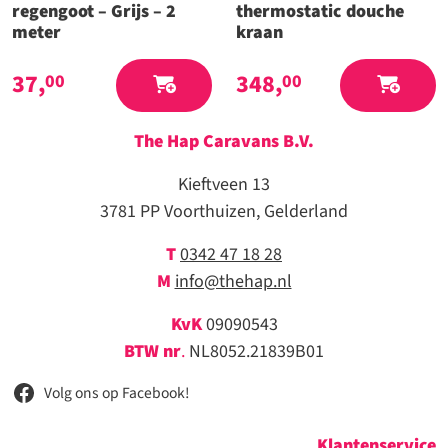
regengoot – Grijs – 2
thermostatic douche
meter
kraan
37,
348,
00
00
The Hap Caravans
B.V.
Kieftveen 13
3781 PP Voorthuizen, Gelderland
T
0342 47 18 28
M
info@thehap.nl
KvK
09090543
BTW nr
.
NL8052.21839B01
Volg ons op Facebook!
Klantenservice