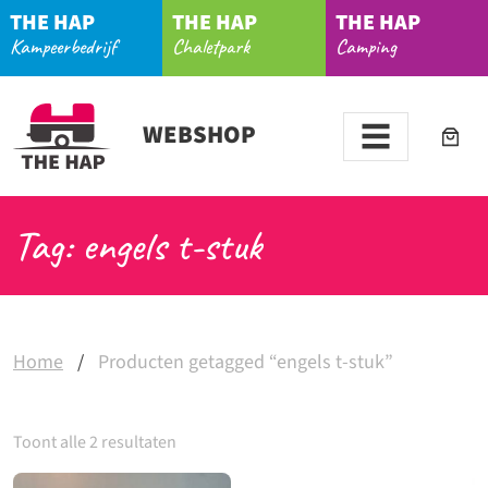
THE HAP
THE HAP
THE HAP
Kampeerbedrijf
Chaletpark
Camping
WEBSHOP
Tag: engels t-stuk
Home
/
Producten getagged “engels t-stuk”
Toont alle 2 resultaten