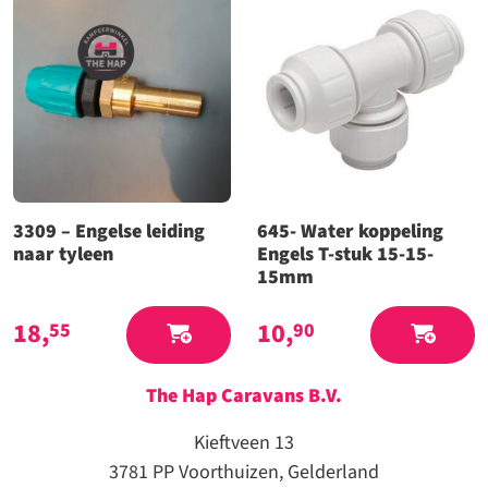
3309 – Engelse leiding
645- Water koppeling
naar tyleen
Engels T-stuk 15-15-
15mm
18,
10,
55
90
The Hap Caravans
B.V.
Kieftveen 13
3781 PP Voorthuizen, Gelderland