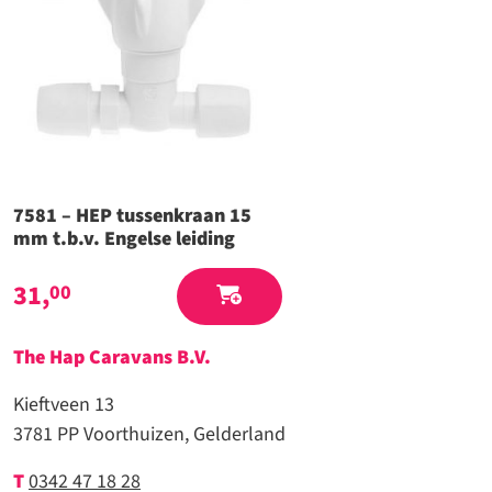
7581 – HEP tussenkraan 15
mm t.b.v. Engelse leiding
31,
00
The Hap Caravans
B.V.
Kieftveen 13
3781 PP Voorthuizen, Gelderland
T
0342 47 18 28