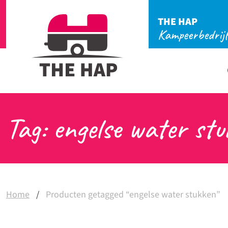
THE HAP
Kampeerbedrij
Tag: engelse water stu
Home
/
Producten getagged “engelse water stukken”