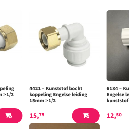
peling
4421 – Kunststof bocht
6134 – Ku
m >1/2
koppeling Engelse leiding
Engelse l
15mm >1/2
kunststof
15,
12,
75
50