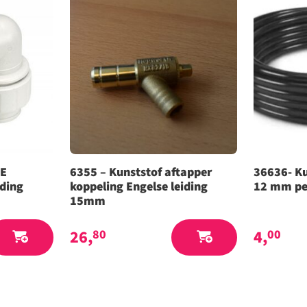
IE
6355 – Kunststof aftapper
36636- Ku
iding
koppeling Engelse leiding
12 mm pe
15mm
26,
4,
80
00