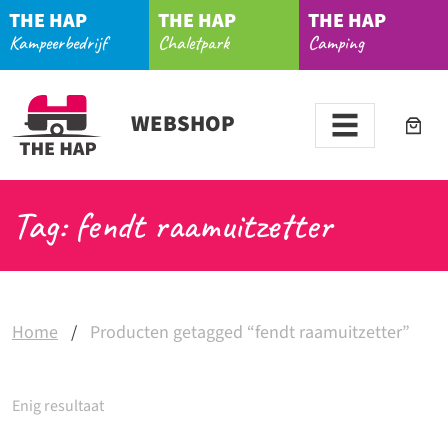
THE HAP
THE HAP
THE HAP
Kampeerbedrijf
Chaletpark
Camping
WEBSHOP
Tag: fendt raamuitzetter
Home
/
Producten getagged “fendt raamuitzetter”
Enig resultaat