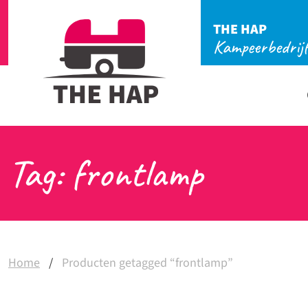
THE HAP
Kampeerbedrij
Tag: frontlamp
Home
/
Producten getagged “frontlamp”