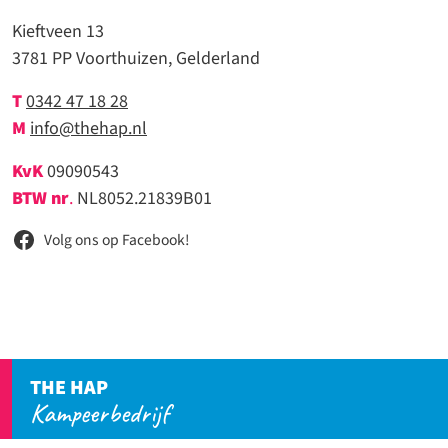
Kieftveen 13
3781 PP Voorthuizen, Gelderland
T
0342 47 18 28
M
info@thehap.nl
KvK
09090543
BTW nr
.
NL8052.21839B01
Volg ons op Facebook!
THE HAP
Kampeerbedrijf