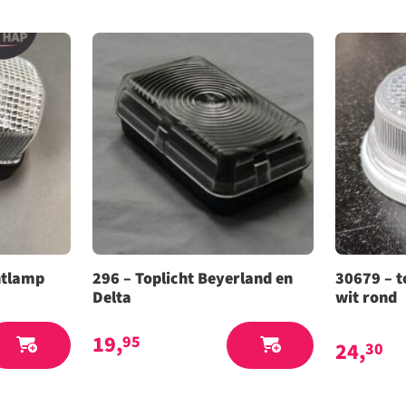
ntlamp
296 – Toplicht Beyerland en
30679 – t
Delta
wit rond
19,
95
24,
30