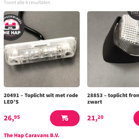
Toont alle 4 resultaten
20491 – Toplicht wit met rode
28853 – toplicht fro
LED’S
zwart
26,
21,
95
20
The Hap Caravans
B.V.