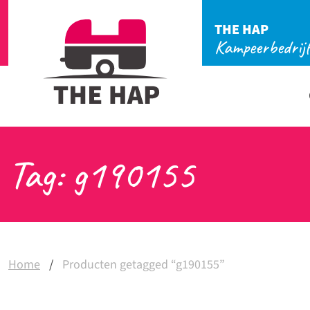
THE HAP
Kampeerbedrij
Tag: g190155
Home
/
Producten getagged “g190155”