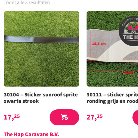
Toont alle 3 resultaten
30104 – Sticker sunroof sprite
30111 – sticker sprit
zwarte strook
ronding grijs en roo
17,
27,
25
25
The Hap Caravans
B.V.