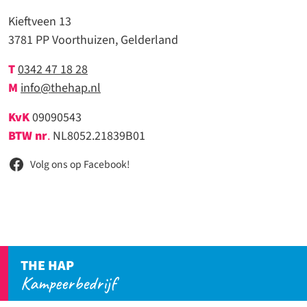
Kieftveen 13
3781 PP Voorthuizen, Gelderland
T
0342 47 18 28
M
info@thehap.nl
KvK
09090543
BTW nr
.
NL8052.21839B01
Volg ons op Facebook!
THE HAP
Kampeerbedrijf