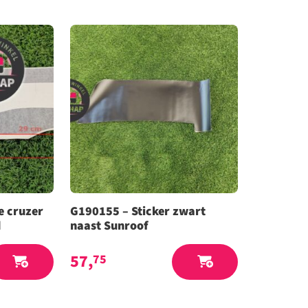
e cruzer
G190155 – Sticker zwart
d
naast Sunroof
57,
75