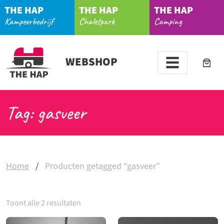
THE HAP
THE HAP
THE HAP
Kampeerbedrijf
Chaletpark
Camping
WEBSHOP
Tag: gasveer
Home
/
Producten getagged “gasveer”
Toont alle 2 resultaten