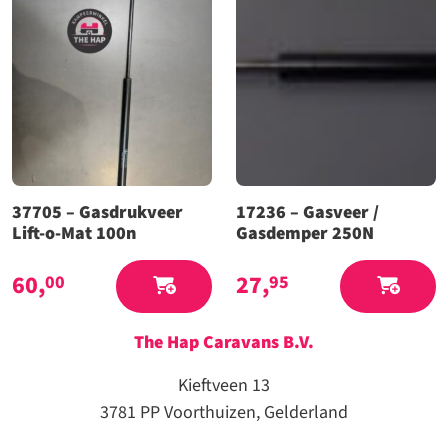
37705 – Gasdrukveer
17236 – Gasveer /
Lift-o-Mat 100n
Gasdemper 250N
60,
27,
00
95
The Hap Caravans
B.V.
Kieftveen 13
3781 PP Voorthuizen, Gelderland