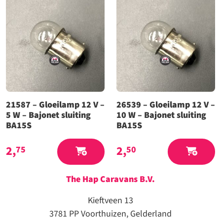
21587 – Gloeilamp 12 V –
26539 – Gloeilamp 12 V –
5 W – Bajonet sluiting
10 W – Bajonet sluiting
BA15S
BA15S
2,
2,
75
50
The Hap Caravans
B.V.
Kieftveen 13
3781 PP Voorthuizen, Gelderland