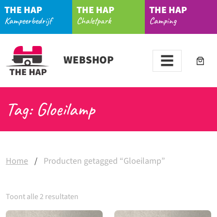
THE HAP
THE HAP
THE HAP
Kampeerbedrijf
Chaletpark
Camping
WEBSHOP
Tag: Gloeilamp
Home
/
Producten getagged “Gloeilamp”
Toont alle 2 resultaten