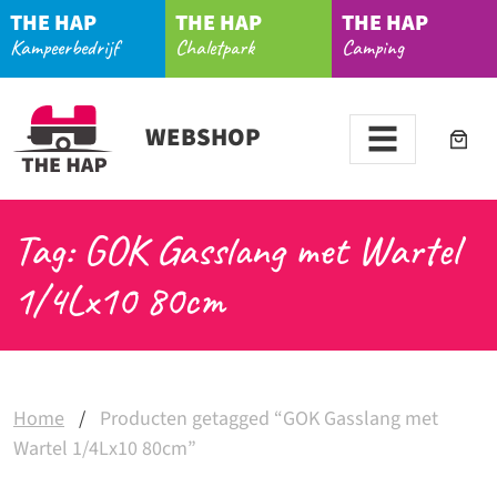
THE HAP
THE HAP
THE HAP
Kampeerbedrijf
Chaletpark
Camping
WEBSHOP
Tag: GOK Gasslang met Wartel
1/4Lx10 80cm
Home
/
Producten getagged “GOK Gasslang met
Wartel 1/4Lx10 80cm”