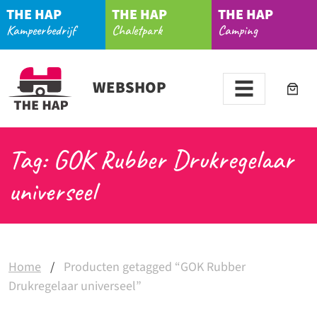
THE HAP
THE HAP
THE HAP
Kampeerbedrijf
Chaletpark
Camping
WEBSHOP
Tag: GOK Rubber Drukregelaar
universeel
Home
/
Producten getagged “GOK Rubber
Drukregelaar universeel”