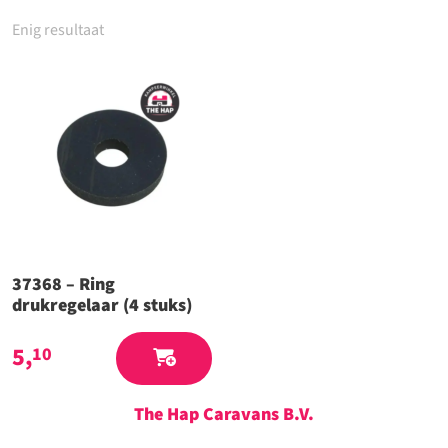
Enig resultaat
37368 – Ring
drukregelaar (4 stuks)
5,
10
The Hap Caravans
B.V.