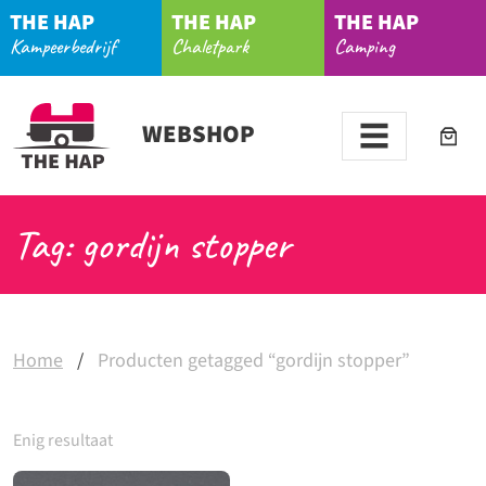
THE HAP
THE HAP
THE HAP
Kampeerbedrijf
Chaletpark
Camping
WEBSHOP
Tag: gordijn stopper
Home
/
Producten getagged “gordijn stopper”
Enig resultaat