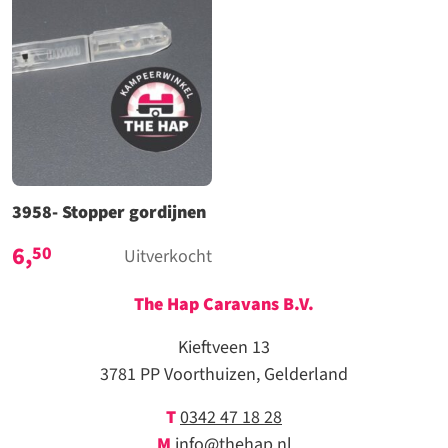
3958- Stopper gordijnen
6,
50
Uitverkocht
The Hap Caravans
B.V.
Kieftveen 13
3781 PP Voorthuizen, Gelderland
T
0342 47 18 28
M
info@thehap.nl