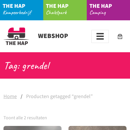
THE HAP
THE HAP
THE HAP
Kampeerbedrijf
Chaletpark
Camping
WEBSHOP
Tag: grendel
Home
/
Producten getagged “grendel”
Toont alle 2 resultaten