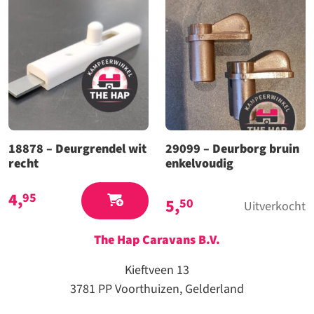
18878 – Deurgrendel wit
29099 – Deurborg bruin
recht
enkelvoudig
4,
95
5,
50
Uitverkocht
The Hap Caravans
B.V.
Kieftveen 13
3781 PP Voorthuizen, Gelderland