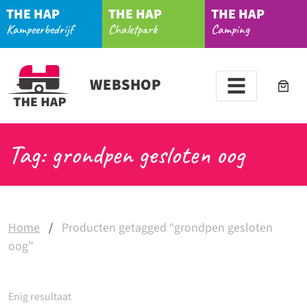
THE HAP
THE HAP
THE HAP
Kampeerbedrijf
Chaletpark
Camping
WEBSHOP
Tag: grondpen gesloten oog
Home
/
Producten getagged “grondpen gesloten
oog”
Enig resultaat