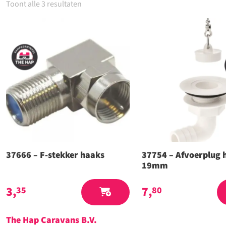
Toont alle 3 resultaten
37666 – F-stekker haaks
37754 – Afvoerplug 
19mm
3,
7,
35
80
The Hap Caravans
B.V.