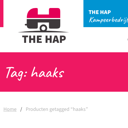
THE HAP
Kampeerbedrij
Tag: haaks
Home
/
Producten getagged “haaks”