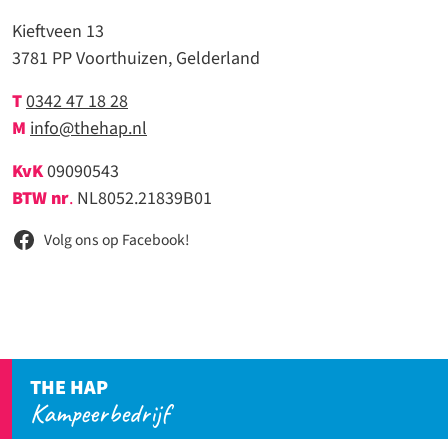
Kieftveen 13
3781 PP Voorthuizen, Gelderland
T
0342 47 18 28
M
info@thehap.nl
KvK
09090543
BTW nr
.
NL8052.21839B01
Volg ons op Facebook!
THE HAP
Kampeerbedrijf