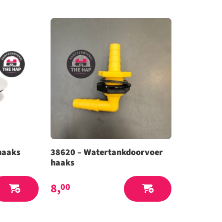
haaks
38620 – Watertankdoorvoer
haaks
8,
00