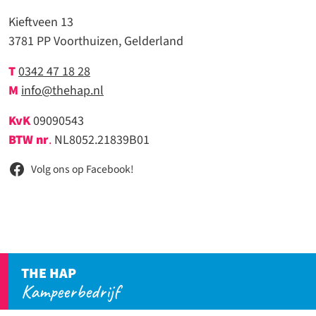
Kieftveen 13
3781 PP Voorthuizen, Gelderland
T
0342 47 18 28
M
info@thehap.nl
KvK
09090543
BTW nr
.
NL8052.21839B01
Volg ons op Facebook!
THE HAP
Kampeerbedrijf