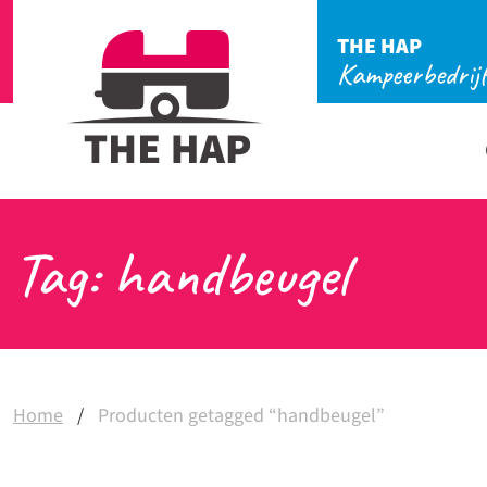
THE HAP
Kampeerbedrij
Tag: handbeugel
Home
/
Producten getagged “handbeugel”