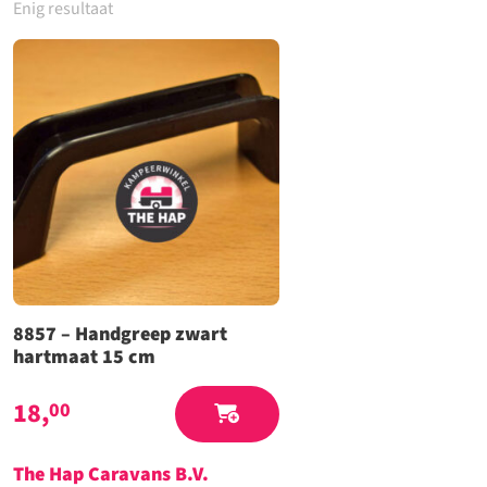
Enig resultaat
8857 – Handgreep zwart
hartmaat 15 cm
18,
00
The Hap Caravans
B.V.