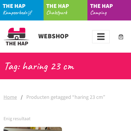
THE HAP
THE HAP
THE HAP
Kampeerbedrijf
Chaletpark
Camping
WEBSHOP
Tag: haring 23 cm
Home
/
Producten getagged “haring 23 cm”
Enig resultaat