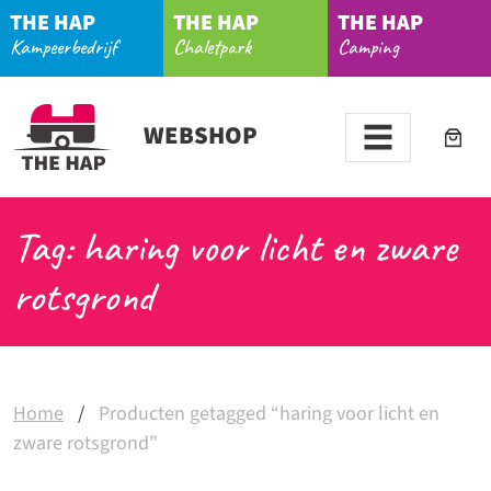
THE HAP
THE HAP
THE HAP
Kampeerbedrijf
Chaletpark
Camping
WEBSHOP
Tag: haring voor licht en zware
rotsgrond
Home
/
Producten getagged “haring voor licht en
zware rotsgrond”