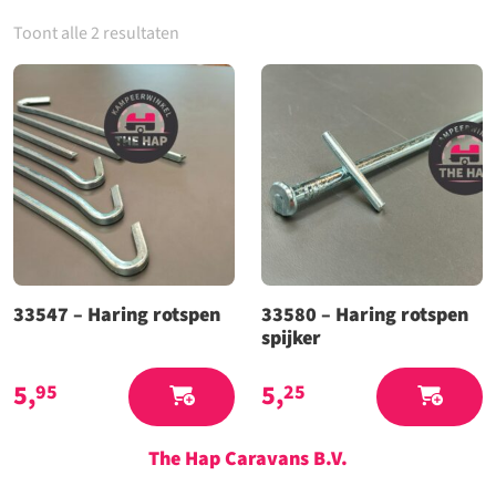
Toont alle 2 resultaten
33547 – Haring rotspen
33580 – Haring rotspen
spijker
5,
5,
95
25
The Hap Caravans
B.V.