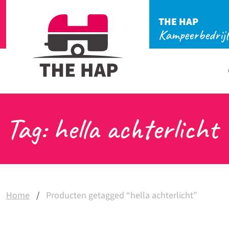
THE HAP
Kampeerbedrij
Tag: hella achterlicht
Home
/
Producten getagged “hella achterlicht”