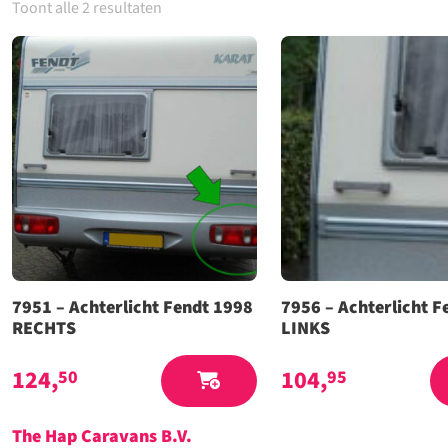
Toont alle 2 resultaten
7951 – Achterlicht Fendt 1998
7956 – Achterlicht F
RECHTS
LINKS
124,
104,
50
95
The Hap Caravans
B.V.