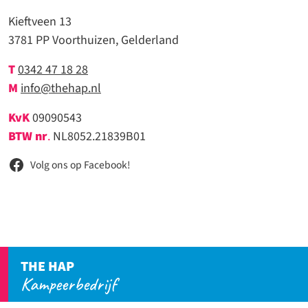
Kieftveen 13
3781 PP Voorthuizen, Gelderland
T
0342 47 18 28
M
info@thehap.nl
KvK
09090543
BTW nr
.
NL8052.21839B01
Volg ons op Facebook!
THE HAP
Kampeerbedrijf