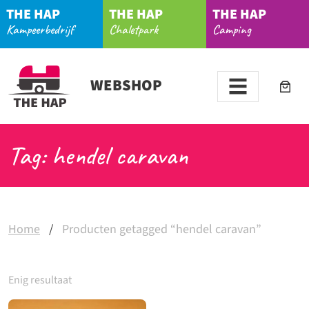
THE HAP
THE HAP
THE HAP
Kampeerbedrijf
Chaletpark
Camping
WEBSHOP
Tag: hendel caravan
Home
/
Producten getagged “hendel caravan”
Enig resultaat