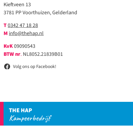
Kieftveen 13
3781 PP Voorthuizen, Gelderland
T
0342 47 18 28
M
info@thehap.nl
KvK
09090543
BTW nr
.
NL8052.21839B01
Volg ons op Facebook!
THE HAP
Kampeerbedrijf