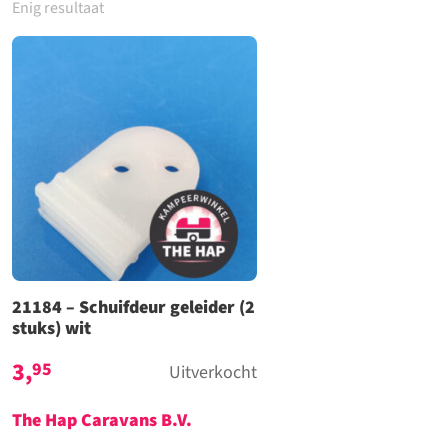
Enig resultaat
21184 – Schuifdeur geleider (2
stuks) wit
3,
95
Uitverkocht
The Hap Caravans
B.V.