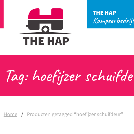
THE HAP
Kampeerbedrij
Tag: hoefijzer schuifde
Home
/
Producten getagged “hoefijzer schuifdeur”