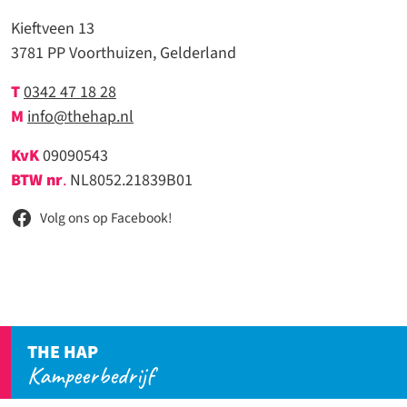
Kieftveen 13
3781 PP Voorthuizen, Gelderland
T
0342 47 18 28
M
info@thehap.nl
KvK
09090543
BTW nr
.
NL8052.21839B01
Volg ons op Facebook!
THE HAP
Kampeerbedrijf