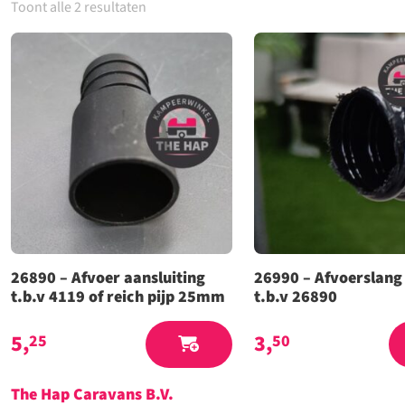
Toont alle 2 resultaten
26890 – Afvoer aansluiting
26990 – Afvoerslan
t.b.v 4119 of reich pijp 25mm
t.b.v 26890
5,
3,
25
50
The Hap Caravans
B.V.