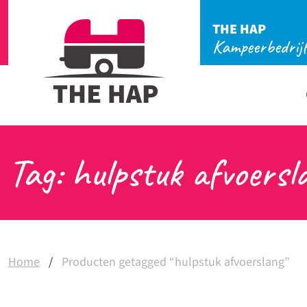
THE HAP
Kampeerbedrij
Tag: hulpstuk afvoersl
Home
/
Producten getagged “hulpstuk afvoerslang”