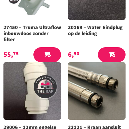
27450 – Truma Ultraflow
30169 – Water Eindplug
inbouwdoos zonder
op de leiding
filter
55,
6,
75
50
29006 – 12mm engelse
33121 – Kraan aansluit