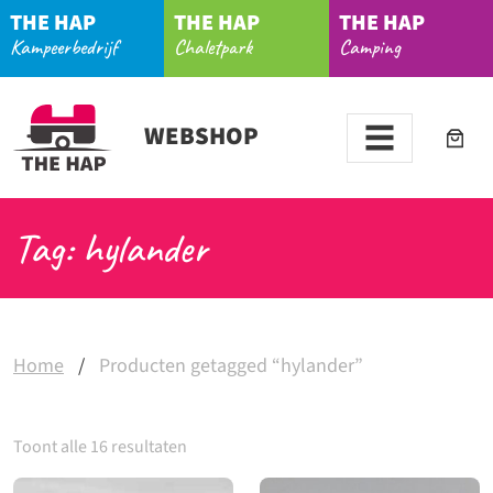
THE HAP
THE HAP
THE HAP
Kampeerbedrijf
Chaletpark
Camping
WEBSHOP
Tag: hylander
Home
/
Producten getagged “hylander”
Toont alle 16 resultaten