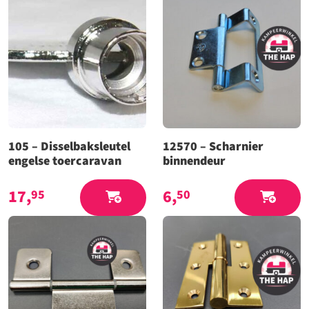
105 – Disselbaksleutel
12570 – Scharnier
engelse toercaravan
binnendeur
17,
6,
95
50