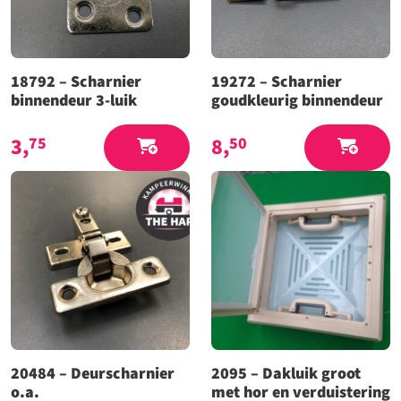
18792 – Scharnier
19272 – Scharnier
binnendeur 3-luik
goudkleurig binnendeur
3,
8,
75
50
20484 – Deurscharnier
2095 – Dakluik groot
o.a.
met hor en verduistering