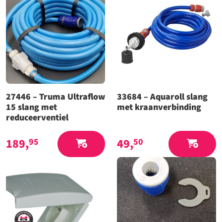
27446 – Truma Ultraflow
33684 – Aquaroll slang
15 slang met
met kraanverbinding
reduceerventiel
189,
49,
95
50