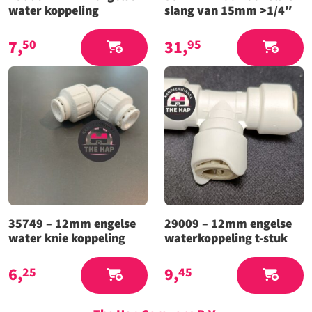
water koppeling
slang van 15mm >1/4″
7,
31,
50
95
35749 – 12mm engelse
29009 – 12mm engelse
water knie koppeling
waterkoppeling t-stuk
6,
9,
25
45