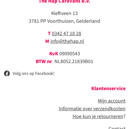
The Hap Caravans
B.V.
Kieftveen 13
3781 PP Voorthuizen, Gelderland
T
0342 47 18 28
M
info@thehap.nl
KvK
09090543
BTW nr
.
NL8052.21839B01
Volg ons op Facebook!
Klantenservice
Mijn account
Informatie over verzendkosten
Hoe kun je retourneren
?
Contact