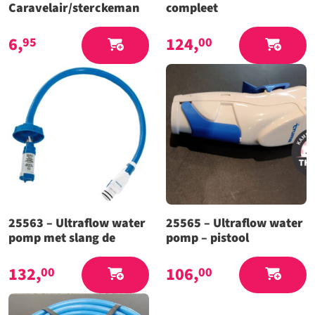
Caravelair/sterckeman
compleet
6,
124,
95
00
25563 – Ultraflow water
25565 – Ultraflow water
pomp met slang de
pomp – pistool
132,
106,
00
00