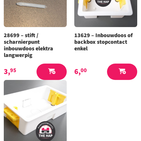
28699 – stift /
13629 – Inbouwdoos of
scharnierpunt
backbox stopcontact
inbouwdoos elektra
enkel
langwerpig
3,
6,
95
00