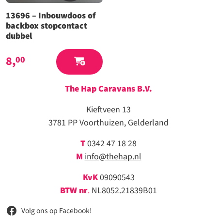
13696 – Inbouwdoos of
backbox stopcontact
dubbel
8,
00
The Hap Caravans
B.V.
Kieftveen 13
3781 PP Voorthuizen, Gelderland
T
0342 47 18 28
M
info@thehap.nl
KvK
09090543
BTW nr
.
NL8052.21839B01
Volg ons op Facebook!