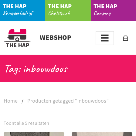
THE HAP
THE HAP
THE HAP
Kampeerbedrijf
Chaletpark
Camping
WEBSHOP
Tag: inbouwdoos
Home
/
Producten getagged “inbouwdoos”
Toont alle 5 resultaten