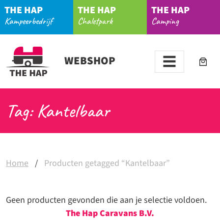
THE HAP
THE HAP
THE HAP
Kampeerbedrijf
Chaletpark
Camping
WEBSHOP
Tag: Kantelbaar
Home
/
Producten getagged “Kantelbaar”
Geen producten gevonden die aan je selectie voldoen.
The Hap Caravans
B.V.