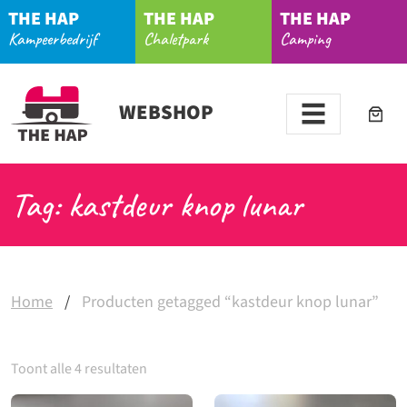
THE HAP
THE HAP
THE HAP
Kampeerbedrijf
Chaletpark
Camping
WEBSHOP
Tag: kastdeur knop lunar
Home
/
Producten getagged “kastdeur knop lunar”
Toont alle 4 resultaten