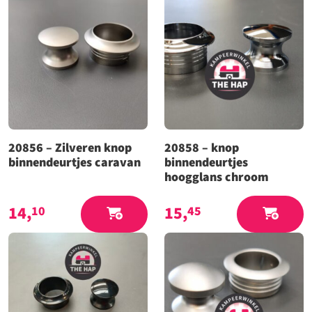
20856 – Zilveren knop
20858 – knop
binnendeurtjes caravan
binnendeurtjes
hoogglans chroom
14,
15,
10
45