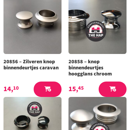
20856 – Zilveren knop
20858 – knop
binnendeurtjes caravan
binnendeurtjes
hoogglans chroom
14,
15,
10
45