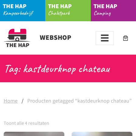
THE HAP
THE HAP
THE HAP
Kampeerbedrijf
Chaletpark
Camping
WEBSHOP
Tag: kastdeurknop chateau
Home
/
Producten getagged “kastdeurknop chateau”
Toont alle 4 resultaten