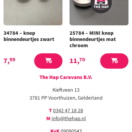
34784 – knop
25784 – MINI knop
binnendeurtjes zwart
binnendeurtjes mat
chroom
7,
11,
99
70
The Hap Caravans
B.V.
Kieftveen 13
3781 PP Voorthuizen, Gelderland
T
0342 47 18 28
M
info@thehap.nl
KvK
09090543