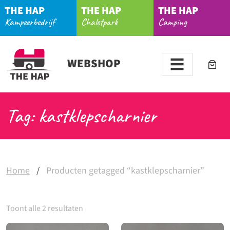
THE HAP
THE HAP
THE HAP
Kampeerbedrijf
Chaletpark
Camping
WEBSHOP
Tag: kastklepscharnier
Home
/
Producten getagged “kastklepscharnier”
Toont alle 2 resultaten