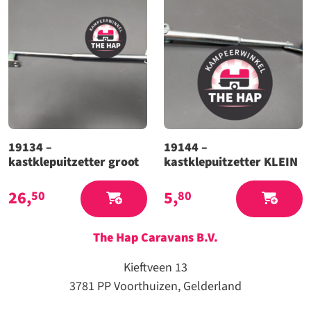
19134 –
19144 –
kastklepuitzetter groot
kastklepuitzetter KLEIN
26,
5,
50
80
The Hap Caravans
B.V.
Kieftveen 13
3781 PP Voorthuizen, Gelderland