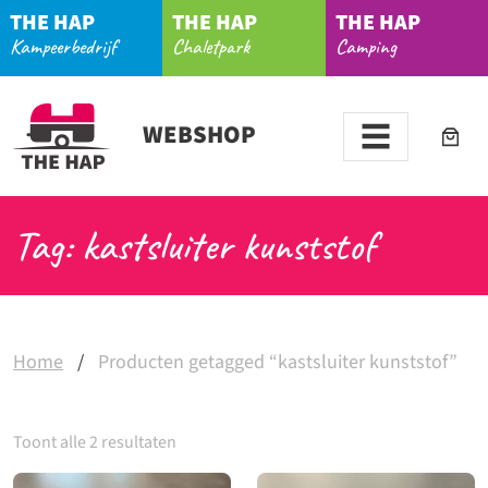
THE HAP
THE HAP
THE HAP
Kampeerbedrijf
Chaletpark
Camping
WEBSHOP
Tag: kastsluiter kunststof
Home
/
Producten getagged “kastsluiter kunststof”
Toont alle 2 resultaten