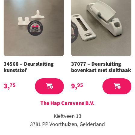
34568 – Deursluiting
37077 – Deursluiting
kunststof
bovenkast met sluithaak
3,
9,
75
95
The Hap Caravans
B.V.
Kieftveen 13
3781 PP Voorthuizen, Gelderland