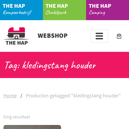
THE HAP
THE HAP
THE HAP
Kampeerbedrijf
Chaletpark
Camping
WEBSHOP
Tag: kledingstang houder
Home
/
Producten getagged “kledingstang houder”
Enig resultaat