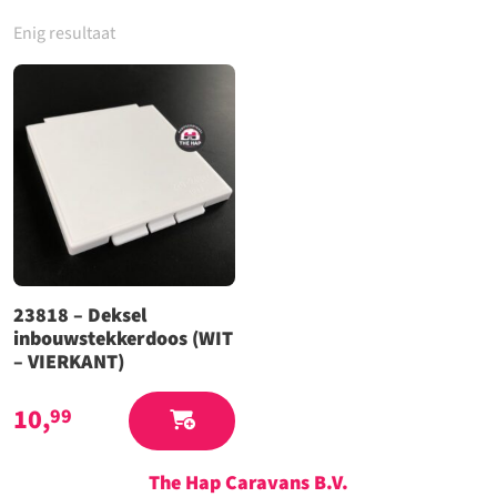
Enig resultaat
23818 – Deksel
inbouwstekkerdoos (WIT
– VIERKANT)
10,
99
The Hap Caravans
B.V.