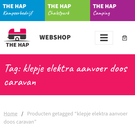
THE HAP
THE HAP
THE HAP
Kampeerbedrijf
Chaletpark
Camping
WEBSHOP
Tag: klepje elektra aanvoer doos
caravan
Home
/
Producten getagged “klepje elektra aanvoer
doos caravan”